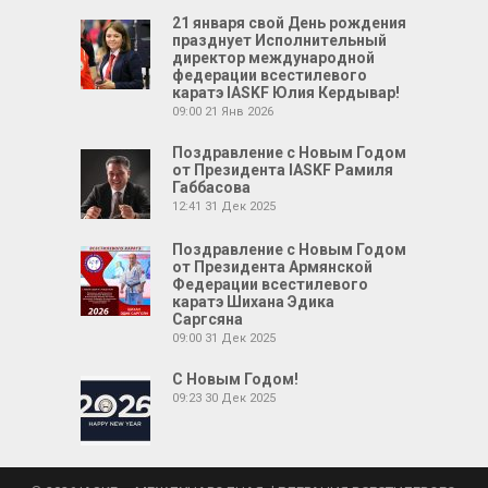
21 января свой День рождения
празднует Исполнительный
директор международной
федерации всестилевого
каратэ IASKF Юлия Кердывар!
09:00
21 Янв 2026
Поздравление с Новым Годом
от Президента IASKF Рамиля
Габбасова
12:41
31 Дек 2025
Поздравление с Новым Годом
от Президента Армянской
Федерации всестилевого
каратэ Шихана Эдика
Саргсяна
09:00
31 Дек 2025
С Новым Годом!
09:23
30 Дек 2025