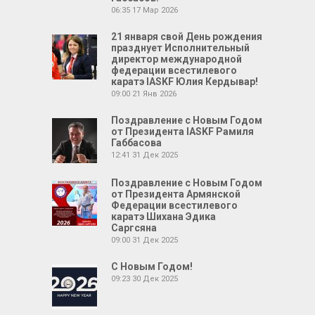
06:35
17 Мар 2026
21 января свой День рождения
празднует Исполнительный
директор международной
федерации всестилевого
каратэ IASKF Юлия Кердывар!
09:00
21 Янв 2026
Поздравление с Новым Годом
от Президента IASKF Рамиля
Габбасова
12:41
31 Дек 2025
Поздравление с Новым Годом
от Президента Армянской
Федерации всестилевого
каратэ Шихана Эдика
Саргсяна
09:00
31 Дек 2025
С Новым Годом!
09:23
30 Дек 2025