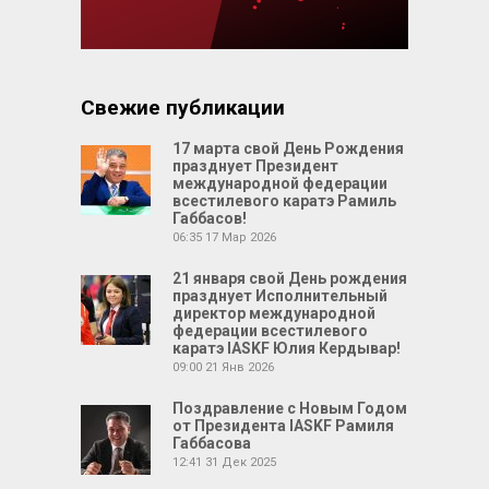
Свежие публикации
17 марта свой День Рождения
празднует Президент
международной федерации
всестилевого каратэ Рамиль
Габбасов!
06:35
17 Мар 2026
21 января свой День рождения
празднует Исполнительный
директор международной
федерации всестилевого
каратэ IASKF Юлия Кердывар!
09:00
21 Янв 2026
Поздравление с Новым Годом
от Президента IASKF Рамиля
Габбасова
12:41
31 Дек 2025