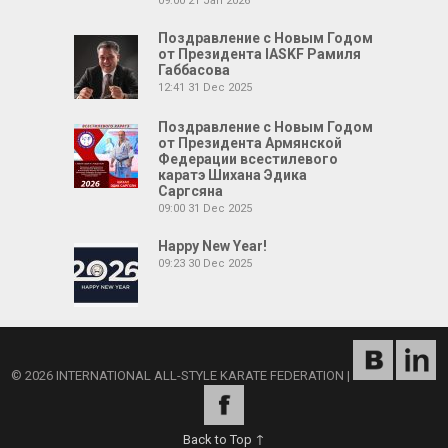
09:00
21 Jan 2026
Поздравление с Новым Годом
от Президента IASKF Рамиля
Габбасова
12:41
31 Dec 2025
Поздравление с Новым Годом
от Президента Армянской
Федерации всестилевого
каратэ Шихана Эдика
Саргсяна
09:00
31 Dec 2025
Happy New Year!
09:23
30 Dec 2025
© 2026 INTERNATIONAL ALL-STYLE KARATE FEDERATION
|
Back to Top ↑