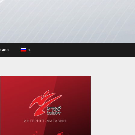
ояса
ru