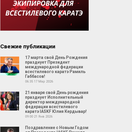
Свежие публикации
17 марта свой День Рождения
празднует Президент
международной федерации
всестилевого каратэ Рамиль
Габбасов!
06:35
17 Мар 2026
21 января свой День рождения
празднует Исполнительный
директор международной
федерации всестилевого
каратэ IASKF Юлия Кердывар!
09:00
21 Янв 2026
Поздравление с Новым Годом