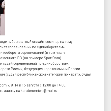
роходить бесплатный онлайн-семинар на тему
риат соревнований по единоборствам».
нтооборота соревнований (в том числе
еменного ПО (на примере SportData).
и судей соревнований по единоборствам.
каратэ России, Федерация каратэномичи России.
ич (судья республиканской категории по каратэ, судья
 7, 8, 14 и 15 августа с 12:00 до 14:00.
ть заявку на
karatenomichi@mail.ru