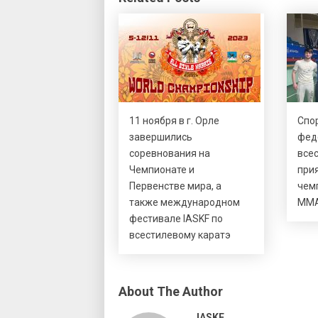
11 ноября в г. Орле
Спо
завершились
фед
соревнования на
все
Чемпионате и
прия
Первенстве мира, а
чем
также международном
ММ
фестивале IASKF по
всестилевому каратэ
About The Author
IASKF