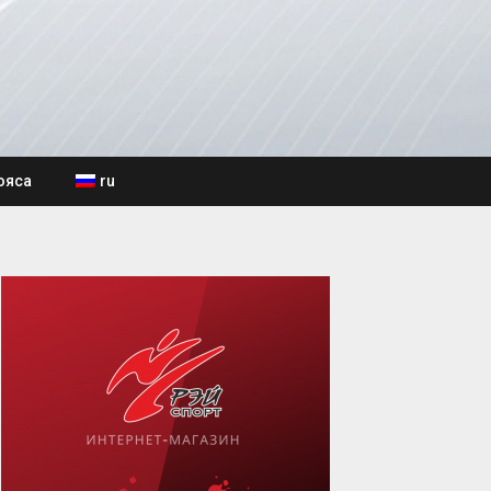
ояса
ru