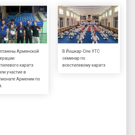
ртсмены Армянской
В Йошкар-Оле УТС
ерации
семинар по
стилевого каратэ
всестилевому каратэ
ли участие в
пионате Армении по
А