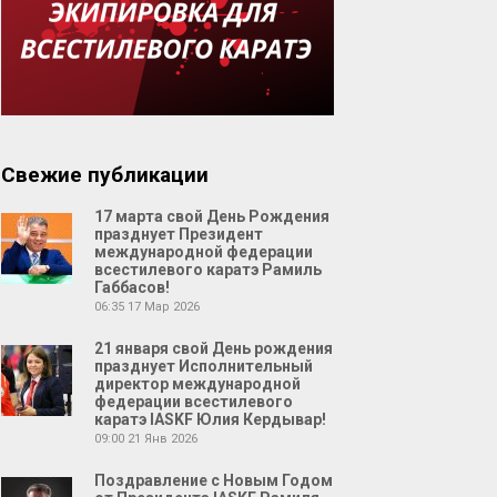
Свежие публикации
17 марта свой День Рождения
празднует Президент
международной федерации
всестилевого каратэ Рамиль
Габбасов!
06:35
17 Мар 2026
21 января свой День рождения
празднует Исполнительный
директор международной
федерации всестилевого
каратэ IASKF Юлия Кердывар!
09:00
21 Янв 2026
Поздравление с Новым Годом