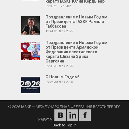
каратэ IASKF Юлия Кердывар!
09:00
21 Янв 2026
Поздравление с Новым Годом
от Президента IASKF Рамиля
Габбасова
12:41
31 Дек 2025
Поздравление с Новым Годом
от Президента Армянской
Федерации всестилевого
каратэ Шихана Эдика
Саргсяна
09:00
31 Дек 2025
С Новым Годом!
09:23
30 Дек 2025
© 2026 IASKF — МЕЖДУНАРОДНАЯ ФЕДЕРАЦИЯ ВСЕСТИЛЕВОГО
КАРАТЭ
|
Back to Top ↑