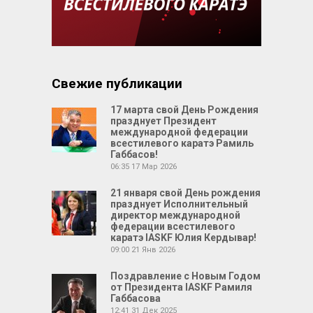
Свежие публикации
17 марта свой День Рождения
празднует Президент
международной федерации
всестилевого каратэ Рамиль
Габбасов!
06:35
17 Мар 2026
21 января свой День рождения
празднует Исполнительный
директор международной
федерации всестилевого
каратэ IASKF Юлия Кердывар!
09:00
21 Янв 2026
Поздравление с Новым Годом
от Президента IASKF Рамиля
Габбасова
12:41
31 Дек 2025