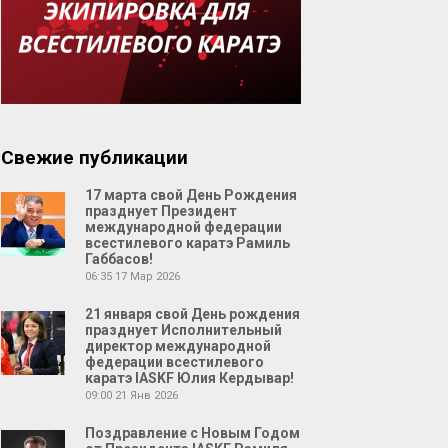
Свежие публикации
17 марта свой День Рождения
празднует Президент
международной федерации
всестилевого каратэ Рамиль
Габбасов!
06:35
17 Мар 2026
21 января свой День рождения
празднует Исполнительный
директор международной
федерации всестилевого
каратэ IASKF Юлия Кердывар!
09:00
21 Янв 2026
Поздравление с Новым Годом