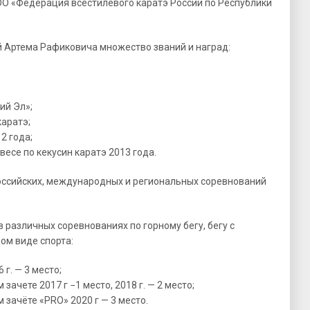
ОО «Федерация всестилевого каратэ России по Республики
й Артема Рафиковича множество званий и наград:
ий Эл»;
каратэ;
2 года;
есе по кекусин каратэ 2013 года.
оссийских, международных и региональных соревнований
 различных соревнованиях по горному бегу, бегу с
ом виде спорта:
г. — 3 место;
ачете 2017 г −1 место, 2018 г. — 2 место;
 зачёте «PRO» 2020 г — 3 место.