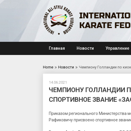
Skip
to
content
Главная
Новости
Управление
Home
Новости
Чемпиону Голландии по кио
14.06.2021
ЧЕМПИОНУ ГОЛЛАНДИИ П
СПОРТИВНОЕ ЗВАНИЕ «З
Приказом регионального Министерства мо
Рафиковичу присвоено спортивное звани