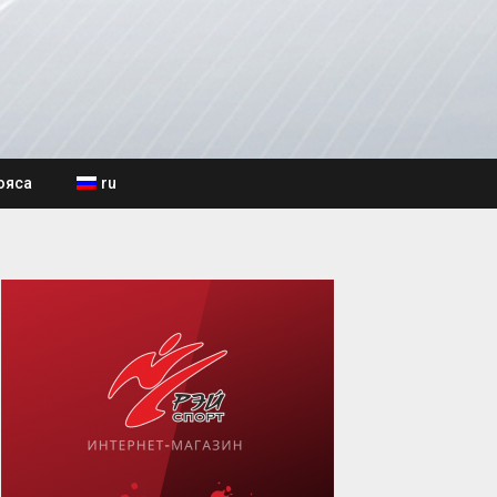
ояса
ru