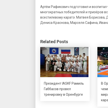
Артём Рафикович подготовил и воспитал 
многократных победителей и призёров вс
всестилевому каратэ: Матвея Борисова,
Дениса Краснова, Марселя Сафина, Иван
Related Posts
Президент IASKF Рамиль
В О
Габбасов провел
чем
тренировку в Оренбурге
мир
кар