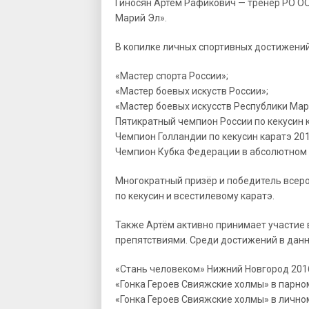
Гиносян Артём Рафикович — тренер РО О
Марий Эл».
В копилке личных спортивных достижени
«Мастер спорта России»;
«Мастер боевых искуств России»;
«Мастер боевых искусств Республики Мар
Пятикратный чемпион России по кекусин 
Чемпион Голландии по кекусин каратэ 201
Чемпион Кубка Федерации в абсолютном в
Многократный призёр и победитель всер
по кекусин и всестилевому каратэ.
Также Артём активно принимает участие в
препятствиями. Среди достижений в данн
«Стань человеком» Нижний Новгород 2016 
«Гонка Героев Свияжские холмы» в парном з
«Гонка Героев Свияжские холмы» в личном