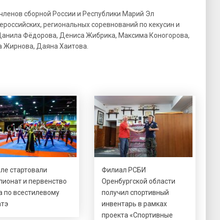
членов сборной России и Республики Марий Эл
ероссийских, региональных соревнований по кекусин и
 Данила Фёдорова, Дениса Жибрика, Максима Коногорова,
а Жирнова, Даяна Хаитова.
рле стартовали
Филиал РСБИ
пионат и первенство
Оренбургской области
а по всестилевому
получил спортивный
атэ
инвентарь в рамках
проекта «Спортивные