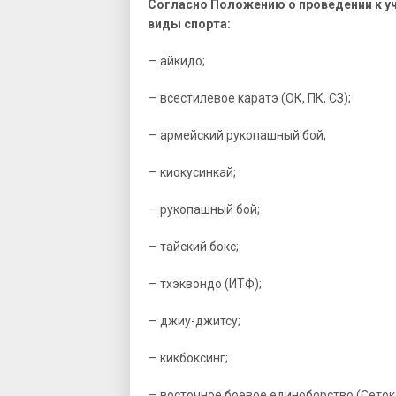
Согласно Положению о проведении к 
виды спорта:
— айкидо;
— всестилевое каратэ (ОК, ПК, СЗ);
— армейский рукопашный бой;
— киокусинкай;
— рукопашный бой;
— тайский бокс;
— тхэквондо (ИТФ);
— джиу-джитсу;
— кикбоксинг;
— восточное боевое единоборство (Сетока