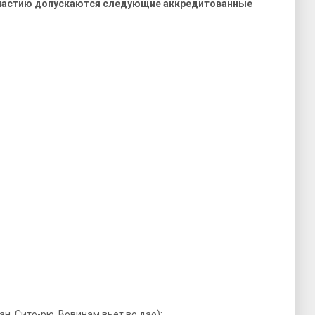
участию допускаются следующие аккредитованные
н, Сито-рю, Вовинам вьет во дао);