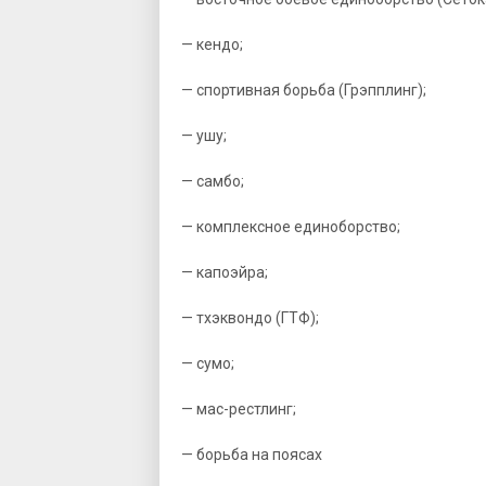
— кендо;
— спортивная борьба (Грэпплинг);
— ушу;
— самбо;
— комплексное единоборство;
— капоэйра;
— тхэквондо (ГТФ);
— сумо;
— мас-рестлинг;
— борьба на поясах