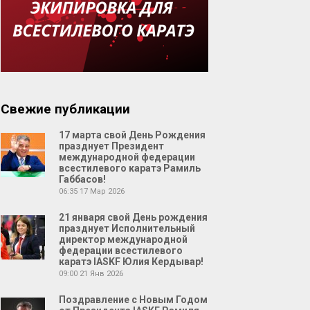
Свежие публикации
17 марта свой День Рождения
празднует Президент
международной федерации
всестилевого каратэ Рамиль
Габбасов!
06:35
17 Мар 2026
21 января свой День рождения
празднует Исполнительный
директор международной
федерации всестилевого
каратэ IASKF Юлия Кердывар!
09:00
21 Янв 2026
Поздравление с Новым Годом