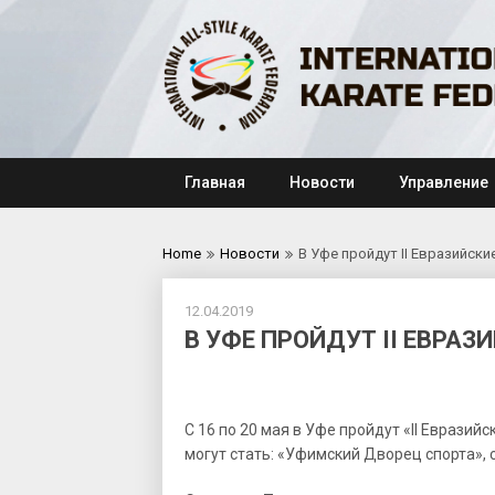
Skip
to
content
Главная
Новости
Управление
Home
Новости
В Уфе пройдут II Евразийск
12.04.2019
В УФЕ ПРОЙДУТ II ЕВРА
С 16 по 20 мая в Уфе пройдут «II Еврази
могут стать: «Уфимский Дворец спорта»,