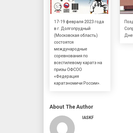
17-19 февраля 2023 года
Поз
в г. Долгопрудный
Соп
(Московская область)
Дне
состоятся
международные
соревнования по
всестилевому каратэ на
призы ОФСОО
«Федерация
каратэномичи России».
About The Author
IASKF