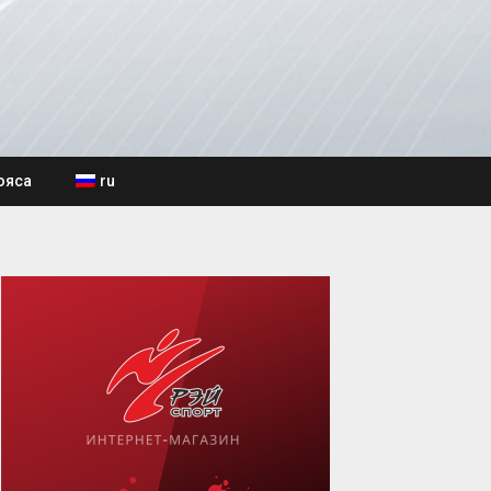
ояса
ru