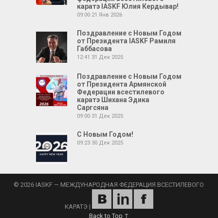
каратэ IASKF Юлия Кердывар!
09:00
21 Янв 2026
Поздравление с Новым Годом
от Президента IASKF Рамиля
Габбасова
12:41
31 Дек 2025
Поздравление с Новым Годом
от Президента Армянской
Федерации всестилевого
каратэ Шихана Эдика
Саргсяна
09:00
31 Дек 2025
С Новым Годом!
09:23
30 Дек 2025
© 2026 IASKF — МЕЖДУНАРОДНАЯ ФЕДЕРАЦИЯ ВСЕСТИЛЕВОГО
КАРАТЭ
|
Back to Top ↑