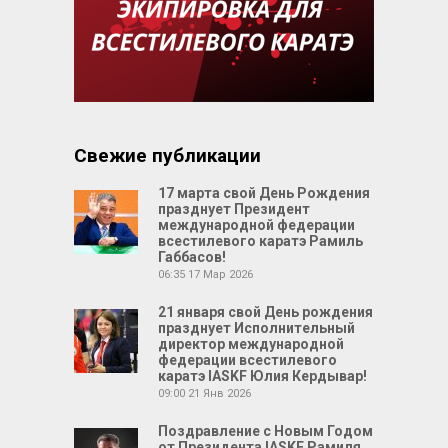
Свежие публикации
17 марта свой День Рождения
празднует Президент
международной федерации
всестилевого каратэ Рамиль
Габбасов!
06:35
17 Мар 2026
21 января свой День рождения
празднует Исполнительный
директор международной
федерации всестилевого
каратэ IASKF Юлия Кердывар!
09:00
21 Янв 2026
Поздравление с Новым Годом
от Президента IASKF Рамиля