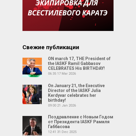
Свежие публикации
ON march 17, THE President of
the IASKF Ramil Gabbasov
CELEBRATES His BIRTHDAY!
06:35
17 Mar 2026
On January 21, the Executive
Director of the IASKF Julia
Kerdyvar celebrates her
birthday!
09:00
21 Jan 2026
Поздравление с Новым Годом
от Президента IASKF Рамиля
Габбасова
12:41
31 Dec 2025