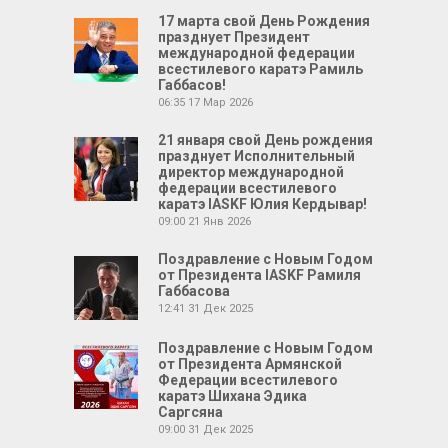
17 марта свой День Рождения
празднует Президент
международной федерации
всестилевого каратэ Рамиль
Габбасов!
06:35
17 Мар 2026
21 января свой День рождения
празднует Исполнительный
директор международной
федерации всестилевого
каратэ IASKF Юлия Кердывар!
09:00
21 Янв 2026
Поздравление с Новым Годом
от Президента IASKF Рамиля
Габбасова
12:41
31 Дек 2025
Поздравление с Новым Годом
от Президента Армянской
Федерации всестилевого
каратэ Шихана Эдика
Саргсяна
09:00
31 Дек 2025