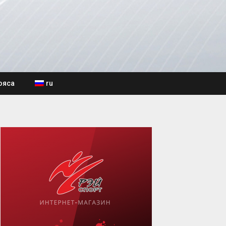
ояса
ru