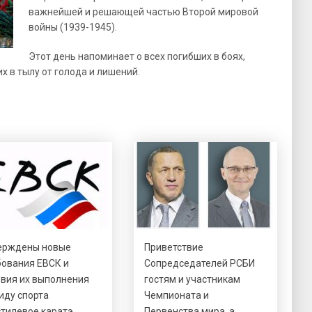
важнейшей и решающей частью Второй мировой
войны (1939-1945).
Этот день напоминает о всех погибших в боях,
 в тылу от голода и лишений.
ерждены новые
Приветствие
бования ЕВСК и
Сопредседателей РСБИ
овия их выполнения
гостям и участникам
иду спорта
Чемпионата и
стилевое каратэ
Первенства мира, а