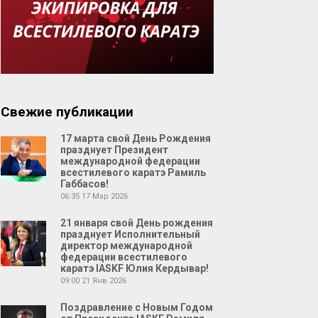
Свежие публикации
17 марта свой День Рождения
празднует Президент
международной федерации
всестилевого каратэ Рамиль
Габбасов!
06:35
17 Мар 2026
21 января свой День рождения
празднует Исполнительный
директор международной
федерации всестилевого
каратэ IASKF Юлия Кердывар!
09:00
21 Янв 2026
Поздравление с Новым Годом