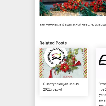
замученных в фашистской неволе, умерших
Related Posts
С наступающим новым
Утв
2022 годом!
тре
усл
по в
все