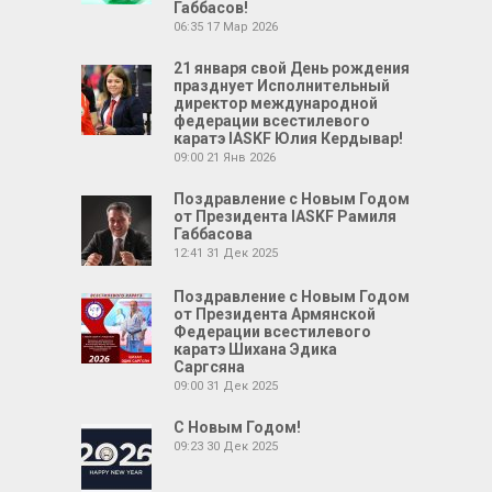
Габбасов!
06:35
17 Мар 2026
21 января свой День рождения
празднует Исполнительный
директор международной
федерации всестилевого
каратэ IASKF Юлия Кердывар!
09:00
21 Янв 2026
Поздравление с Новым Годом
от Президента IASKF Рамиля
Габбасова
12:41
31 Дек 2025
Поздравление с Новым Годом
от Президента Армянской
Федерации всестилевого
каратэ Шихана Эдика
Саргсяна
09:00
31 Дек 2025
С Новым Годом!
09:23
30 Дек 2025