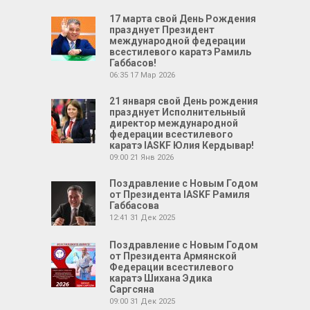
17 марта свой День Рождения
празднует Президент
международной федерации
всестилевого каратэ Рамиль
Габбасов!
06:35
17 Мар 2026
21 января свой День рождения
празднует Исполнительный
директор международной
федерации всестилевого
каратэ IASKF Юлия Кердывар!
09:00
21 Янв 2026
Поздравление с Новым Годом
от Президента IASKF Рамиля
Габбасова
12:41
31 Дек 2025
Поздравление с Новым Годом
от Президента Армянской
Федерации всестилевого
каратэ Шихана Эдика
Саргсяна
09:00
31 Дек 2025