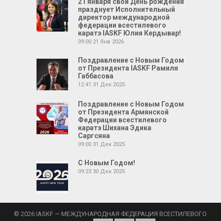
21 января свой День рождения
празднует Исполнительный
директор международной
федерации всестилевого
каратэ IASKF Юлия Кердывар!
09:00
21 Янв 2026
Поздравление с Новым Годом
от Президента IASKF Рамиля
Габбасова
12:41
31 Дек 2025
Поздравление с Новым Годом
от Президента Армянской
Федерации всестилевого
каратэ Шихана Эдика
Саргсяна
09:00
31 Дек 2025
С Новым Годом!
09:23
30 Дек 2025
© 2026 IASKF — МЕЖДУНАРОДНАЯ ФЕДЕРАЦИЯ ВСЕСТИЛЕВОГО