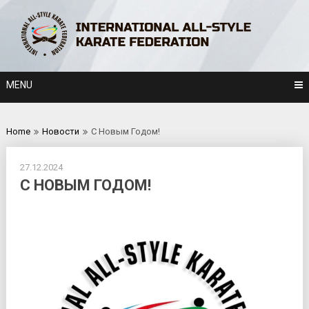
Skip
to
content
MENU
Home
Новости
С Новым Годом!
27.12.2024
С НОВЫМ ГОДОМ!