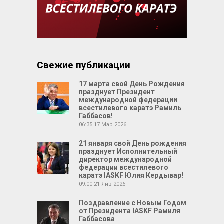
Свежие публикации
17 марта свой День Рождения
празднует Президент
международной федерации
всестилевого каратэ Рамиль
Габбасов!
06:35
17 Мар 2026
21 января свой День рождения
празднует Исполнительный
директор международной
федерации всестилевого
каратэ IASKF Юлия Кердывар!
09:00
21 Янв 2026
Поздравление с Новым Годом
от Президента IASKF Рамиля
Габбасова