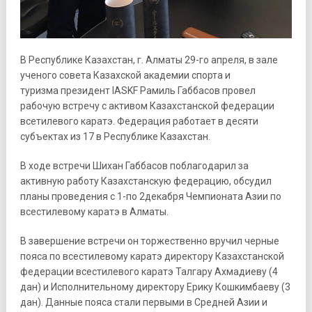
В Республике Казахстан, г. Алматы 29-го апреля, в зале
ученого совета Казаxской академии спорта и
туризма президент IASKF Рамиль Габбасов провел
рабочую встречу с активом Казахстанской федерации
всетилевого каратэ. Федерация работает в десяти
субъектах из 17 в Республике Казахстан.
В ходе встречи Шиxан Габбасов поблагодарил за
активную работу Казаxстанскую федерацию, обсудил
планы проведения с 1-по 2декабря Чемпионата Азии по
всестилевому каратэ в Алматы.
В завершение встречи он торжественно вручил черные
пояса по всестилевому каратэ директору Казахстанской
федерации всестилевого каратэ Талгару Аxмадиеву (4
дан) и Исполнительному директору Ерику Кошкимбаеву (3
дан). Данные пояса стали первыми в Средней Азии и