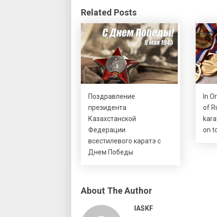
Related Posts
Поздравление
In O
президента
of R
Казахстанской
kara
Федерации
on t
всестилевого каратэ с
Днем Победы
About The Author
IASKF