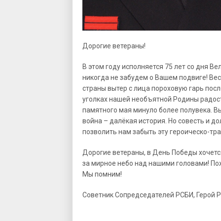
Дорогие ветераны!
В этом году исполняется 75 лет со дня В
никогда не забудем о Вашем подвиге! Ве
страны вытер с лица пороховую гарь после
уголках нашей необъятной Родины радост
памятного мая минуло более полувека. В
война – далёкая история. Но совесть и 
позволить нам забыть эту героическо-тр
Дорогие ветераны, в День Победы хочетс
за мирное небо над нашими головами! По
Мы помним!
Советник Сопредседателей РСБИ, Г