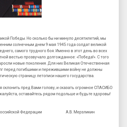
еликой Победы. Но сколько бы ни минуло десятилетий, мы
сенним солнечным днем 9 мая 1945 года солдат великой
днего, самого трудного боя. Именно в этот день во всех
ной вестью прозвучало долгожданное: «Победа!». С того
ыросли новые поколения. Для них Великая Отечественная
долг перед погибшими и пережившими войну не должны
агическую страницу летописи нашего государства.
я склонить пред Вами голову, и сказать огромное СПАСИБО
жалуйста, оставайтесь рядом подольше и будьте здоровы!
ерой Российской Федерации А.В. Мерзликин