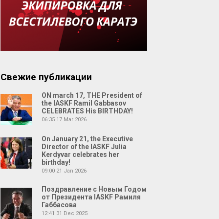
Свежие публикации
ON march 17, THE President of
the IASKF Ramil Gabbasov
CELEBRATES His BIRTHDAY!
06:35
17 Mar 2026
On January 21, the Executive
Director of the IASKF Julia
Kerdyvar celebrates her
birthday!
09:00
21 Jan 2026
Поздравление с Новым Годом
от Президента IASKF Рамиля
Габбасова
12:41
31 Dec 2025