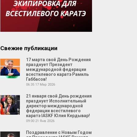
Свежие публикации
17 марта свой День Рождения
празднует Президент
международной федерации
всестилевого каратэ Рамиль
Габбасов!
06:35
17 Мар 2026
21 января свой День рождения
празднует Исполнительный
директор международной
федерации всестилевого
каратэ IASKF Юлия Кердывар!
09:00
21 Янв 2026
Поздравление с Новым Годом