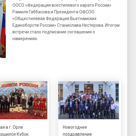
ООСО «Федерация всестилевого каратэ России»
Рамиля Габбасова и Президента ОФСОО
«Общестилевая Федерация Вьетнамских
Единоборств России» Станислава Нестерова. Итогом
встречи стало подписание соглашения о
намерениях.
ая в г. Орле
Новогоднее
ершился Кубок
поздравление