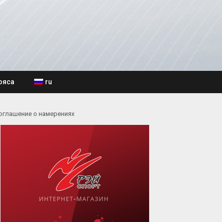
ояса
ru
оглашение о намерениях