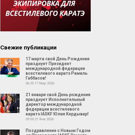
Свежие публикации
17 марта свой День Рождения
празднует Президент
международной федерации
всестилевого каратэ Рамиль
Габбасов!
06:35
17 Мар 2026
21 января свой День рождения
празднует Исполнительный
директор международной
федерации всестилевого
каратэ IASKF Юлия Кердывар!
09:00
21 Янв 2026
Поздравление с Новым Годом