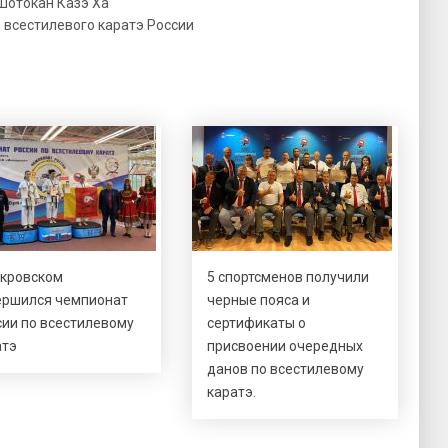
Шотокан Казэ Ха
 всестилевого каратэ России
окровском
5 спортсменов получили
ершился чемпионат
черные пояса и
сии по всестилевому
сертификаты о
атэ
присвоении очередных
данов по всестилевому
каратэ.