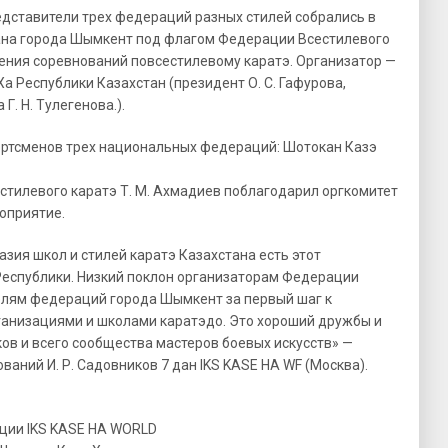
едставители трех федераций разных стилей собрались в
на города Шымкент под флагом Федерации Всестилевого
ения соревнований повсестилевому каратэ. Организатор —
 Республики Казахстан (президент О. С. Гафурова,
Г. Н. Тулегенова.).
ортсменов трех национальных федераций: Шотокан Казэ
тилевого каратэ Т. М. Ахмадиев поблагодарил оргкомитет
оприятие.
зия школ и стилей каратэ Казахстана есть этот
Республики. Низкий поклон организаторам Федерации
елям федераций города Шымкент за первый шаг к
ганизациями и школами каратэдо. Это хороший дружбы и
ов и всего сообщества мастеров боевых искусств» —
аний И. Р. Садовников 7 дан IKS KASE HA WF (Москва).
ции IKS KASE HA WORLD