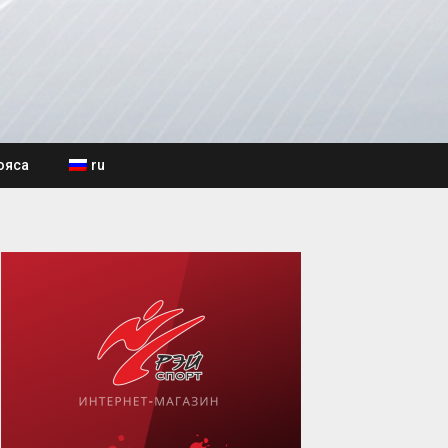
ояса
ru