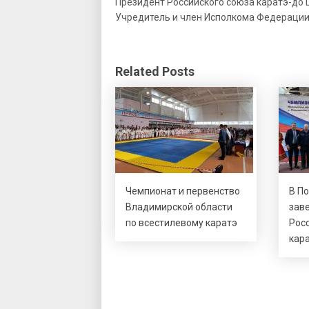
Президент Российского союза каратэ-до 
Учредитель и член Исполкома Федерации
Related Posts
Чемпионат и первенство
В П
Владимирской области
зав
по всестилевому каратэ
Рос
кар