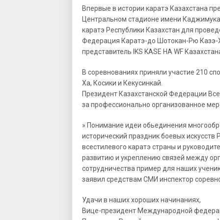
Впервые в истории каратэ Казахстана пр
Центральном стадионе имени Каджимука
каратэ Республики Казахстан для провед
Федерация Каратэ-до Шотокан-Рю Казэ-Ха
представитель IKS KASE HA WF Казахстана 
В соревнованиях приняли участие 210 сп
Ха, Косики и Кекусинкай.
Президент Казахстанской Федерации Всес
за профессионально организованное мер
» Понимание идеи обьединения многообра
исторический праздник боевых искусств 
всестилевого каратэ страны и руководит
развитию и укреплению связей между ор
сотрудничества пример для наших ученик
заявил средствам СМИ инспектор соревнов
Удачи в наших хороших начинаниях,
Вице-президент Международной федера